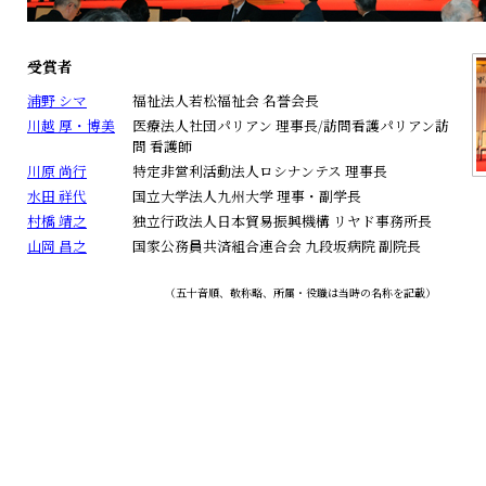
受賞者
浦野 シマ
福祉法人若松福祉会 名誉会長
川越 厚・博美
医療法人社団パリアン 理事長/訪問看護パリアン訪
問 看護師
川原 尚行
特定非営利活動法人ロシナンテス 理事長
水田 祥代
国立大学法人九州大学 理事・副学長
村橋 靖之
独立行政法人日本貿易振興機構 リヤド事務所長
山岡 昌之
国家公務員共済組合連合会 九段坂病院 副院長
（五十音順、敬称略、所属・役職は当時の名称を記載）